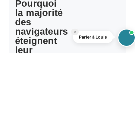
Pourquoi
la majorité
des
navigateurs
×
Parler à Louis
éteignent
leur
alarme de
mouillage
La plupart des alarmes
de mouillage
surveillent la position
du bateau, pas celle
de l’ancre. En
conditions réelles, cela
se traduit par des
fausses alertes, des
nuits hachées et des