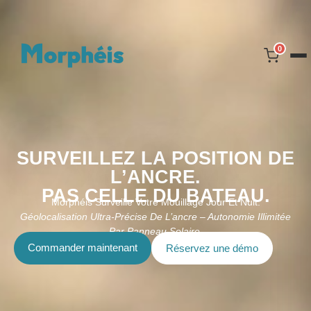
0
SURVEILLEZ LA POSITION DE
L’ANCRE.
PAS CELLE DU BATEAU.
Morphéis Surveille Votre Mouillage Jour Et Nuit.
Géolocalisation Ultra-Précise De L’ancre – Autonomie Illimitée
Par Panneau Solaire.
Commander maintenant
Réservez une démo